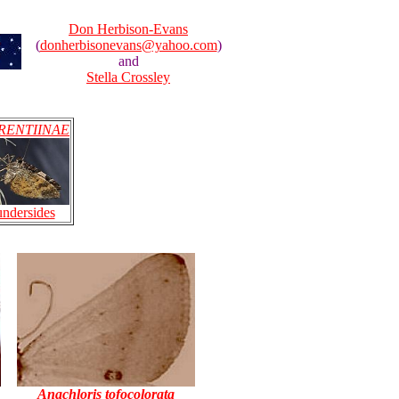
Don Herbison-Evans
(
donherbisonevans@yahoo.com
)
and
Stella Crossley
RENTIINAE
undersides
Anachloris tofocolorata