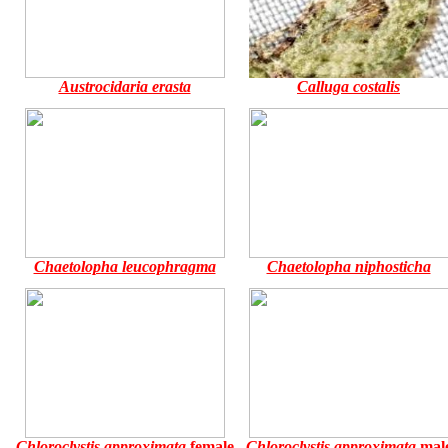
Austrocidaria erasta
Calluga costalis
Chaetolopha leucophragma
Chaetolopha niphosticha
Chloroclystis approximata
female
Chloroclystis approximata
mal