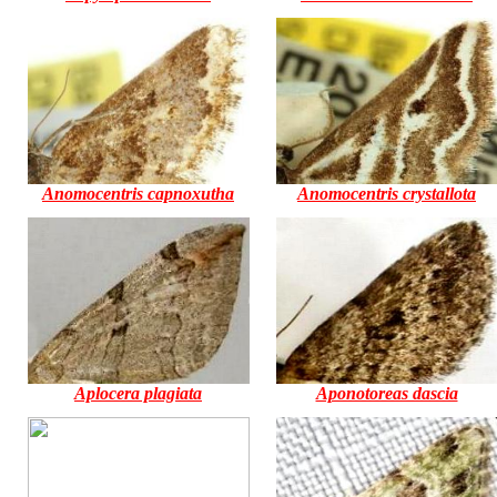
Anomocentris capnoxutha
Anomocentris crystallota
Aplocera plagiata
Aponotoreas dascia