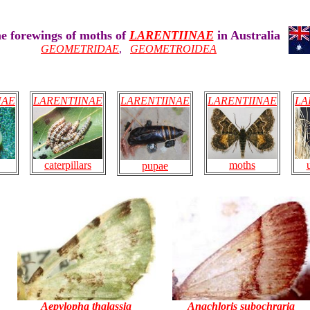
e forewings of moths of
LARENTIINAE
in Australia
GEOMETRIDAE
,
GEOMETROIDEA
NAE
LARENTIINAE
LARENTIINAE
LARENTIINAE
LA
caterpillars
moths
pupae
Aepylopha thalassia
Anachloris subochraria