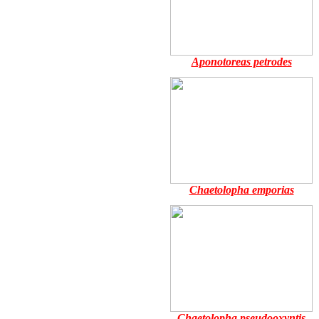
Aponotoreas petrodes
Chaetolopha emporias
Chaetolopha pseudooxyntis