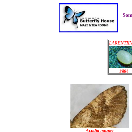
Som
LARENTII
eggs
Acodia pauper