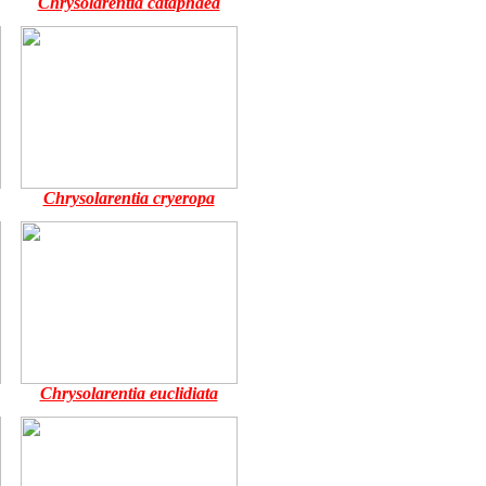
Chrysolarentia cataphaea
Chrysolarentia cryeropa
Chrysolarentia euclidiata