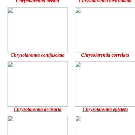
Chrysolarentia bertha
Chrysolarentia bichromata
Chrysolarentia conifasciata
Chrysolarentia correlata
Chrysolarentia decisaria
Chrysolarentia epicteta