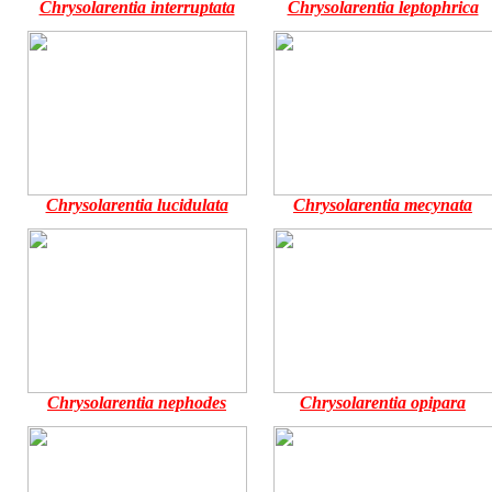
Chrysolarentia interruptata
Chrysolarentia leptophrica
Chrysolarentia lucidulata
Chrysolarentia mecynata
Chrysolarentia nephodes
Chrysolarentia opipara