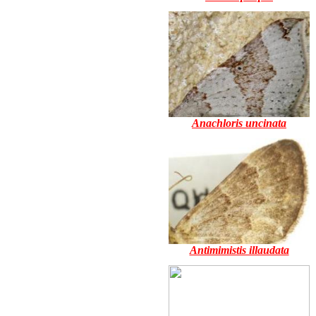
Anachloris uncinata
Antimimistis illaudata