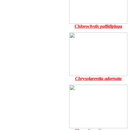
Chloroclystis pallidiplaga
Chrysolarentia adornata