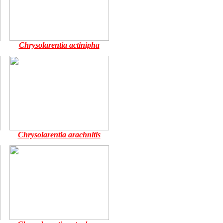
Chrysolarentia actinipha
Chrysolarentia arachnitis