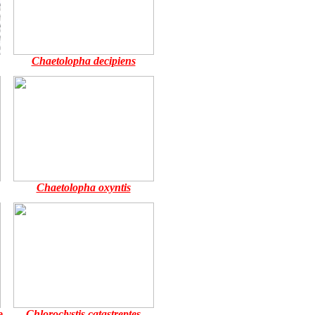
Chaetolopha decipiens
Chaetolopha oxyntis
e
Chloroclystis catastreptes