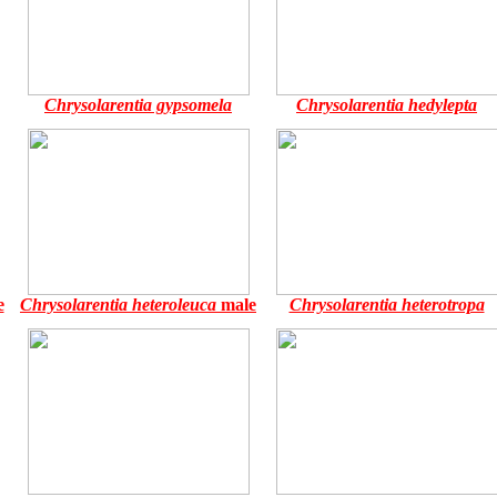
Chrysolarentia gypsomela
Chrysolarentia hedylepta
e
Chrysolarentia heteroleuca
male
Chrysolarentia heterotropa