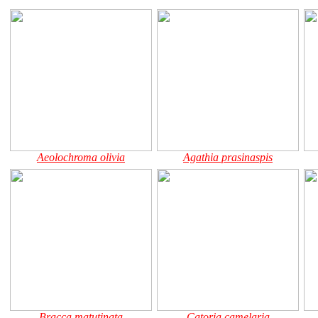
Aeolochroma olivia
Agathia prasinaspis
Bracca matutinata
Catoria camelaria