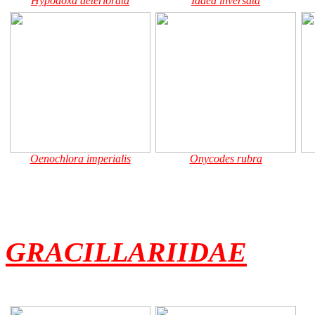
Hypodoxa deteriorata
Idaea inversata
Oenochlora imperialis
Onycodes rubra
GRACILLARIIDAE